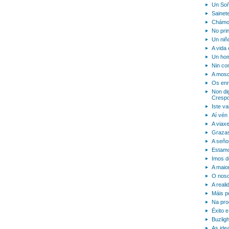
Un Soñ
Sainet
Chámom
No pri
Un niñ
A vida
Un hom
Nin co
A mosc
Os enr
Non dig
Crespo
Iste va
Aí vén
A viax
Grazas
A seño
Estamo
Imos d
A maior
O noso
A real
Máis po
Na pro
Éxito 
Buzlig
As ide