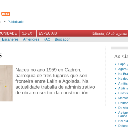
Publicidade
Sábado, 08 de agosto
MUNIDADE
GZ-EXT
ESPECIAIS
Escáneres
Anteriores
FAQ
Buscador
s
As sú
Papá, 
Naceu no ano 1959 en Cadrón,
Agora 
Na Era
parroquia de tres lugares que son
Na dep
fronteira entre Lalín e Agolada. Na
A miña
actualidade traballa de administrativo
A últi
de obra no sector da construcción.
Histor
Memori
.
Democr
De Alf
A trist
Fariña
Hai día
Defens