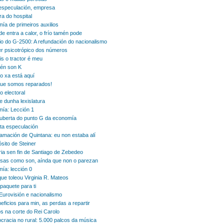
especulación, empresa
ra do hospital
ía de primeiros auxilios
e entra a calor, o frío tamén pode
o do G-2500: A refundación do nacionalismo
r psicotrópico dos números
s o tractor é meu
én son K
ro xa está aquí
que somos reparados!
o electoral
e dunha lexislatura
ía: Lección 1
uberta do punto G da economía
ita especulación
lamación de Quintana: eu non estaba alí
sito de Steiner
oria sen fin de Santiago de Zebedeo
sas como son, aínda que non o parezan
ía: lección 0
que toleou Virginia R. Mateos
paquete para ti
Eurovisión e nacionalismo
eficios para min, as perdas a repartir
s na corte do Rei Carolo
cracia no rural: 5.000 palcos da música