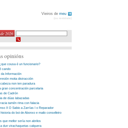
Vieiros de
meu
(ou rexistrate)
 de 2026
as opinións
¿que cousa é un funcionario?
é cando
 da Información
resión moita distracción
 cabeza non ten paradura
ma gran concentración parcelaria
ias de Cadrón
a de dúas labazadas
acia tamén rima con falacia
onso X O Sabio a Zarrías I o Reparador
e historia do boi de Abonxo e mailo conselleiro
s que mellor sería non abrilos
a dun virachaquetas calquera