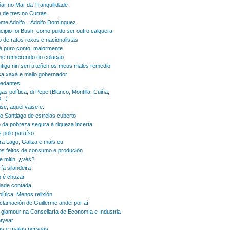
ar no Mar da Tranquilidade
e de tres no Currás
e Adolfo... Adolfo Domínguez
ncipio foi Bush, como puido ser outro calquera
o de ratos roxos e nacionalistas
 é puro conto, maiormente
e remexendo no colacao
ntigo nin sen ti teñen os meus males remedio
a xaxá e mailo gobernador
edantes
as política, di Pepe (Blanco, Montilla, Cuiña,
...)
ise, aquel vaise e..
 o Santiago de estrelas cuberto
e da pobreza segura á riqueza incerta
 polo paraíso
ra Lago, Galiza e máis eu
s feitos de consumo e produción
e mitin, ¿vés?
ía silandeira
 é chuzar
idade contada
lítica. Menos relixión
clamación de Guillerme andei por aí
e glamour na Consellaría de Economía e Industria
htyear
as e mailas persoas