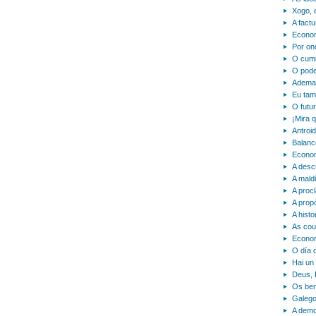
Xogo, 
A factu
Econom
Por ond
O cumi
O pode
Ademai
Eu tam
O futu
¡Mira 
Antroid
Balanc
Econom
A desc
A mald
A proc
A propó
A hist
As cou
Econom
O día 
Hai un 
Deus, 
Os ben
Galego
A demo