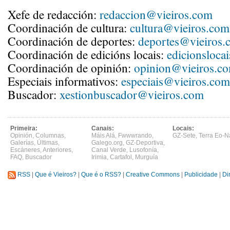
Xefe de redacción:
redaccion@vieiros.com
Coordinación de cultura:
cultura@vieiros.com
Coordinación de deportes:
deportes@vieiros.
Coordinación de edicións locais:
edicionsloca
Coordinación de opinión:
opinion@vieiros.c
Especiais informativos:
especiais@vieiros.com
Buscador:
xestionbuscador@vieiros.com
Primeira:
Canais:
Locais:
Opinión
,
Columnas
,
Máis Alá
,
Fwwwrando
,
GZ-Sete
,
Terra Eo-N
Galerías
,
Últimas
,
Galego.org
,
GZ-Deportiva
,
Escáneres
,
Anteriores
,
Canal Verde
,
Lusofonía
,
FAQ
,
Buscador
Irimia
,
Cartafol
,
Murguía
RSS
|
Que é Vieiros?
|
Que é o RSS?
|
Creative Commons
|
Publicidade
|
Di