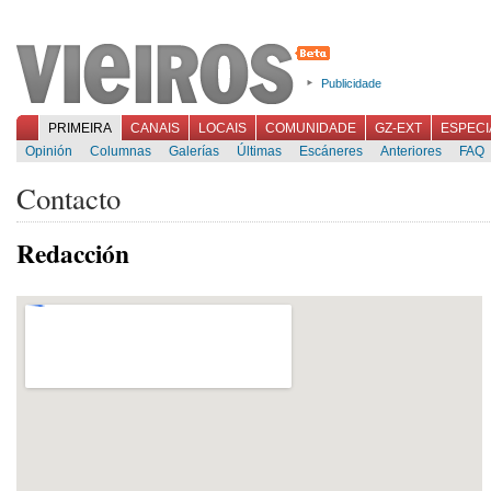
Publicidade
PRIMEIRA
CANAIS
LOCAIS
COMUNIDADE
GZ-EXT
ESPECI
Opinión
Columnas
Galerías
Últimas
Escáneres
Anteriores
FAQ
Contacto
Redacción