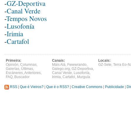
-
GZ-Deportiva
-
Canal Verde
-
Tempos Novos
-
Lusofonía
-
Irimia
-
Cartafol
Primeira:
Canais:
Locais:
Opinión
,
Columnas
,
Máis Alá
,
Fwwwrando
,
GZ-Sete
,
Terra Eo-N
Galerías
,
Últimas
,
Galego.org
,
GZ-Deportiva
,
Escáneres
,
Anteriores
,
Canal Verde
,
Lusofonía
,
FAQ
,
Buscador
Irimia
,
Cartafol
,
Murguía
RSS
|
Que é Vieiros?
|
Que é o RSS?
|
Creative Commons
|
Publicidade
|
Di