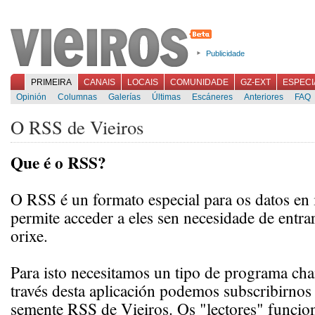
Publicidade
PRIMEIRA
CANAIS
LOCAIS
COMUNIDADE
GZ-EXT
ESPECI
Opinión
Columnas
Galerías
Últimas
Escáneres
Anteriores
FAQ
O RSS de Vieiros
Que é o RSS?
O RSS é un formato especial para os datos en 
permite acceder a eles sen necesidade de entra
orixe.
Para isto necesitamos un tipo de programa ch
través desta aplicación podemos subscribirnos
semente RSS de Vieiros. Os "lectores" funcio