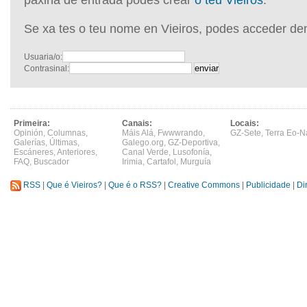
páxina de entrada podes crear
o teu Vieiros
.
Se xa tes o teu nome en Vieiros, podes acceder de
Usuaria/o:
Contrasinal:
Primeira:
Canais:
Locais:
Opinión
,
Columnas
,
Máis Alá
,
Fwwwrando
,
GZ-Sete
,
Terra Eo-N
Galerías
,
Últimas
,
Galego.org
,
GZ-Deportiva
,
Escáneres
,
Anteriores
,
Canal Verde
,
Lusofonía
,
FAQ
,
Buscador
Irimia
,
Cartafol
,
Murguía
RSS
|
Que é Vieiros?
|
Que é o RSS?
|
Creative Commons
|
Publicidade
|
Di