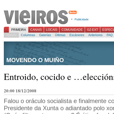
Publicidade
PRIMEIRA
CANAIS
LOCAIS
COMUNIDADE
GZ-EXT
ESPECI
Opinión
Columnas
Galerías
Últimas
Escáneres
Anteriores
FAQ
MOVENDO O MUIÑO
Entroido, cocido e …elección
20:00 18/12/2008
Falou o oráculo socialista e finalmente c
Presidente da Xunta o adiantado polo xor