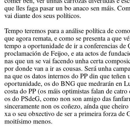
comer ben, ver unhas carrozas divertidas e es
que lles faga pasar un bo anaco sen máis. C
vai diante dos seus políticos.
Tempo teremos para a análise política de como 
que agora remata, e como se presenta a que vé
tempo a oportunidade de ir a conferencias de 
proclamación de Feijoo, e ata actos de funda
nas que un se vai facendo unha certa composic
por donde van a ir as cousas. Será unha campa
na que os datos internos do PP din que teñen 
oportunidade, os do BNG que medrarán en L
costa do PP (os máis optimistas falan de catro
os do PSdeG, como non son amigo das fanfar
sinceramente non os coñezo, aínda que cheiro
xa o seu obxectivo de ser a primeira forza de G
moitísimo menos.