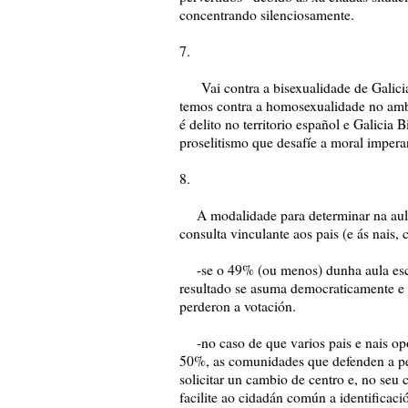
concentrando silenciosamente.
7.
Vai contra a bisexualidade de Galicia
temos contra a homosexualidade no ambi
é delito no territorio español e Galicia 
proselitismo que desafíe a moral impera
8.
A modalidade para determinar na aula q
consulta vinculante aos pais (e ás nais,
-se o 49% (ou menos) dunha aula escol
resultado se asuma democraticamente e
perderon a votación.
-no caso de que varios pais e nais opo
50%, as comunidades que defenden a perv
solicitar un cambio de centro e, no seu 
facilite ao cidadán común a identificació