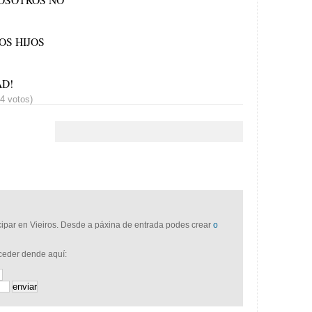
OSOTROS NO
S HIJOS
TAD!
74 votos)
icipar en Vieiros. Desde a páxina de entrada podes crear
o
cceder dende aquí: