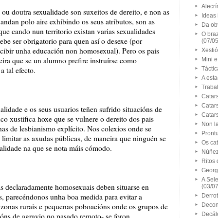
Alecrí
 doutra sexualidade son suxeitos de dereito, e non as
Ideas i
andan polo aire exhibindo os seus atributos, son as
Da ob
ue cando nun territorio existan varias sexualidades
O bra
ebe ser obrigatorio para quen así o desexe (por
(07/0
cibir unha educación non homosexual). Pero os pais
Xestió
eira que se un alumno prefire instruírse como
Mini 
 tal efecto.
Táctic
A est
Trabal
Catars
Catars
dade e os seus usuarios teñen sufrido situacións de
Catars
o xustifica hoxe que se vulnere o dereito dos pais
Non l
enas de lesbianismo explícito. Nos colexios onde se
Prontu
o limitar as axudas públicas, de maneira que ninguén se
Os cat
ualidade na que se nota máis cómodo.
Núñez 
Ritos 
Georg
A Sel
s declaradamente homosexuais deben situarse en
(03/0
es, parecéndonos unha boa medida para evitar a
Derrot
 zonas rurais e pequenas poboacións onde os grupos de
Decon
Decál
cións de agravio no pasado remoto- se foron