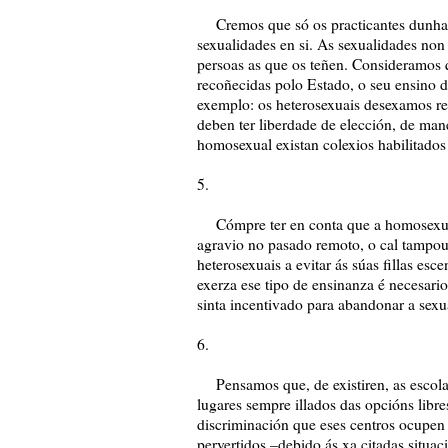
Cremos que só os practicantes dunha ou
sexualidades en si. As sexualidades non 
persoas as que os teñen. Consideramos q
recoñecidas polo Estado, o seu ensino d
exemplo: os heterosexuais desexamos re
deben ter liberdade de elección, de man
homosexual existan colexios habilitados a
5.
Cómpre ter en conta que a homosexuali
agravio no pasado remoto, o cal tampouc
heterosexuais a evitar ás súas fillas esc
exerza ese tipo de ensinanza é necesari
sinta incentivado para abandonar a sex
6.
Pensamos que, de existiren, as escola
lugares sempre illados das opcións libr
discriminación que eses centros ocupen
pervertidos –debido ás xa citadas situa