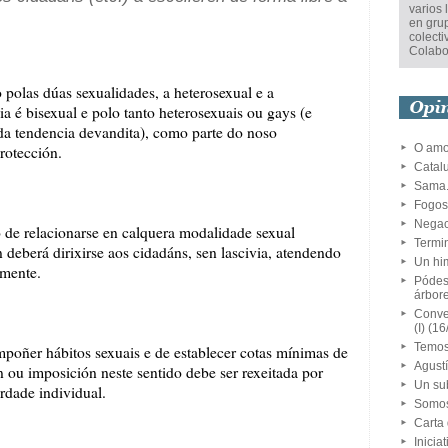
varios 
en gru
colecti
Colabo
olas dúas sexualidades, a heterosexual e a
ia é bisexual e polo tanto heterosexuais ou gays (e
 da tendencia devandita), como parte do noso
O amo
rotección.
Catalu
Sama.
Fogos
Negac
 de relacionarse en calquera modalidade sexual
Termin
n deberá dirixirse aos cidadáns, sen lascivia, atendendo
Un him
amente.
Pódese
árbor
Conver
(I)
(16
Temos
oñer hábitos sexuais e de establecer cotas mínimas de
Agust
 ou imposición neste sentido debe ser rexeitada por
Un su
erdade individual.
Somos
Carta
Inicia