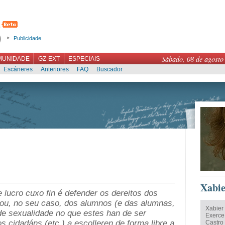
Publicidade
Sábado, 08 de agosto
MUNIDADE
GZ-EXT
ESPECIAIS
Escáneres
Anteriores
FAQ
Buscador
Xabie
 lucro cuxo fin é defender os dereitos dos
 ou, no seu caso, dos alumnos (e das alumnas,
Xabier
 de sexualidade no que estes han de ser
Exerce
os cidadáns (etc.) a escolleren de forma libre a
Castro 