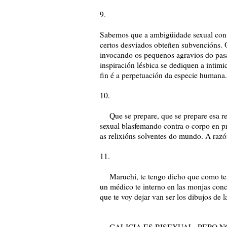
9.
Sabemos que a ambigüidade sexual con 
certos desviados obteñen subvencións. 
invocando os pequenos agravios do pasa
inspiración lésbica se dediquen a intim
fin é a perpetuación da especie humana.
10.
Que se prepare, que se prepare esa re
sexual blasfemando contra o corpo en pr
as relixións solventes do mundo. A razón
11.
Maruchi, te tengo dicho que como te ve
un médico te interno en las monjas conc
que te voy dejar van ser los dibujos de l