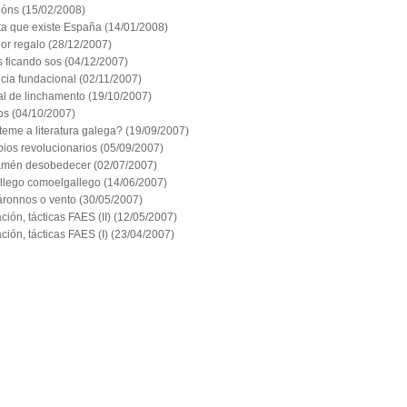
ións
(15/02/2008)
ta que existe España
(14/01/2008)
or regalo
(28/12/2007)
 ficando sos
(04/12/2007)
cia fundacional
(02/11/2007)
l de linchamento
(19/10/2007)
os
(04/10/2007)
eme a literatura galega?
(19/09/2007)
pios revolucionarios
(05/09/2007)
amén desobedecer
(02/07/2007)
llego comoelgallego
(14/06/2007)
ronnos o vento
(30/05/2007)
ción, tácticas FAES (II)
(12/05/2007)
ción, tácticas FAES (I)
(23/04/2007)