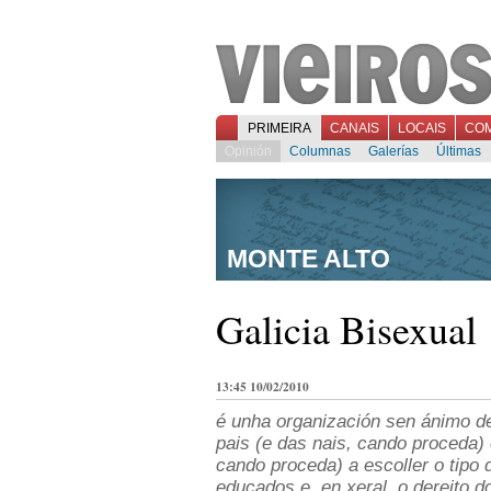
PRIMEIRA
CANAIS
LOCAIS
CO
Opinión
Columnas
Galerías
Últimas
MONTE ALTO
Galicia Bisexual
13:45 10/02/2010
é unha organización sen ánimo de
pais (e das nais, cando proceda)
cando proceda) a escoller o tipo
educados e, en xeral, o dereito d