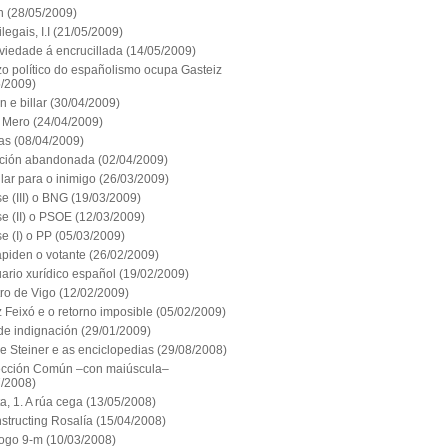
n
(28/05/2009)
legais, I.I
(21/05/2009)
viedade á encrucillada
(14/05/2009)
zo político do españolismo ocupa Gasteiz
5/2009)
n e billar
(30/04/2009)
e Mero
(24/04/2009)
as
(08/04/2009)
ación abandonada
(02/04/2009)
lar para o inimigo
(26/03/2009)
e (III) o BNG
(19/03/2009)
e (II) o PSOE
(12/03/2009)
e (I) o PP
(05/03/2009)
apiden o votante
(26/02/2009)
ario xurídico español
(19/02/2009)
ro de Vigo
(12/02/2009)
Feixó e o retorno imposible
(05/02/2009)
de indignación
(29/01/2009)
e Steiner e as enciclopedias
(29/08/2008)
ección Común –con maiúscula–
7/2008)
a, 1. A rúa cega
(13/05/2008)
structing Rosalía
(15/04/2008)
ogo 9-m
(10/03/2008)