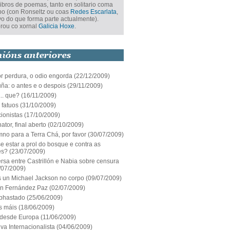
libros de poemas, tanto en solitario coma
po (con Ronseltz ou coas
Redes Escarlata
,
vo do que forma parte actualmente).
rou co xornal
Galicia Hoxe
.
r perdura, o odio engorda
(22/12/2009)
ña: o antes e o despois
(29/11/2009)
.. que?
(16/11/2009)
 fatuos
(31/10/2009)
ionistas
(17/10/2009)
ator, final aberto
(02/10/2009)
no para a Terra Chá, por favor
(30/07/2009)
 estar a prol do bosque e contra as
es?
(23/07/2009)
sa entre Castrillón e Nabia sobre censura
/07/2009)
 un Michael Jackson no corpo
(09/07/2009)
ín Fernández Paz
(02/07/2009)
bhastado
(25/06/2009)
 máis
(18/06/2009)
 desde Europa
(11/06/2009)
tiva Internacionalista
(04/06/2009)