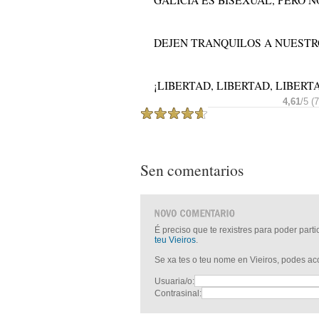
GALICIA ES BISEXUAL, PERO N
DEJEN TRANQUILOS A NUESTRO
¡LIBERTAD, LIBERTAD, LIBER
4,61
/5 (
Sen comentarios
É preciso que te rexistres para poder part
teu Vieiros
.
Se xa tes o teu nome en Vieiros, podes a
Usuaria/o:
Contrasinal: