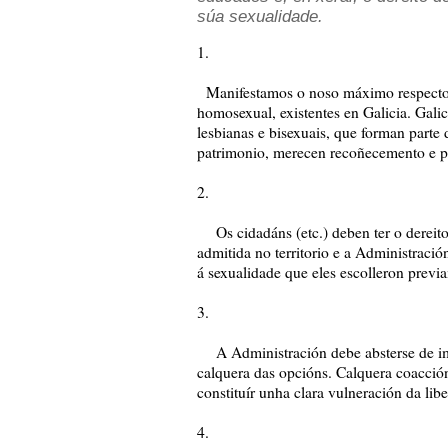
súa sexualidade.
1.
Manifestamos o noso máximo respecto p
homosexual, existentes en Galicia. Galic
lesbianas e bisexuais, que forman parte
patrimonio, merecen recoñecemento e p
2.
Os cidadáns (etc.) deben ter o dereito
admitida no territorio e a Administració
á sexualidade que eles escolleron previ
3.
A Administración debe absterse de imp
calquera das opcións. Calquera coacción
constituír unha clara vulneración da lib
4.