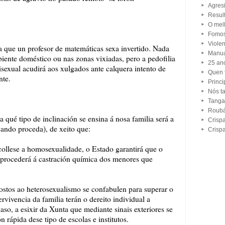
Agres
Resul
O mell
Fomos
Violen
 que un profesor de matemáticas sexa invertido. Nada
Manua
ente doméstico ou nas zonas vixiadas, pero a pedofilia
25 an
Bisexual acudirá aos xulgados ante calquera intento de
Quen t
nte.
Princi
Nós t
Tanga
Roubá
ué tipo de inclinación se ensina á nosa familia será a
Crispa
 cando proceda), de xeito que:
Crispa
lese a homosexualidade, o Estado garantirá que o
 procederá á castración química dos menores que
stos ao heterosexualismo se confabulen para superar o
ivencia da familia terán o dereito individual a
caso, a esixir da Xunta que mediante sinais exteriores se
n rápida dese tipo de escolas e institutos.