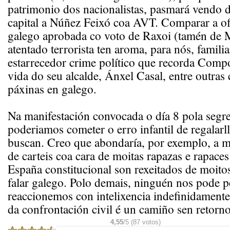
patrimonio dos nacionalistas, pasmará vendo d
capital a Núñez Feixó coa AVT. Comparar a of
galego aprobada co voto de Raxoi (tamén de 
atentado terrorista ten aroma, para nós, famili
estarrecedor crime político que recorda Comp
vida do seu alcalde, Ánxel Casal, entre outras 
páxinas en galego.
Na manifestación convocada o día 8 pola segr
poderiamos cometer o erro infantil de regalarl
buscan. Creo que abondaría, por exemplo, a mo
de carteis coa cara de moitas rapazas e rapaces
España constitucional son rexeitados de moitos
falar galego. Polo demais, ninguén nos pode p
reaccionemos con intelixencia indefinidamente.
da confrontación civil é un camiño sen retorno
4,55
/5 (87 votos)