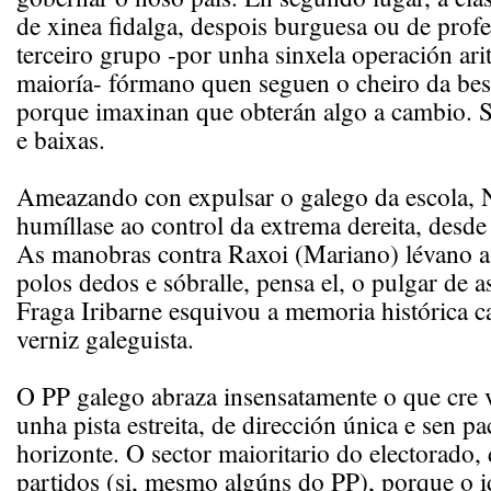
de xinea fidalga, despois burguesa ou de profe
terceiro grupo -por unha sinxela operación ari
maioría- fórmano quen seguen o cheiro da bes
porque imaxinan que obterán algo a cambio. S
e baixas.
Ameazando con expulsar o galego da escola, 
humíllase ao control da extrema dereita, des
As manobras contra Raxoi (Mariano) lévano a 
polos dedos e sóbralle, pensa el, o pulgar de a
Fraga Iribarne esquivou a memoria histórica 
verniz galeguista.
O PP galego abraza insensatamente o que cre v
unha pista estreita, de dirección única e sen p
horizonte. O sector maioritario do electorado,
partidos (si, mesmo algúns do PP), porque o 