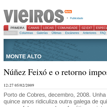
Publicidade
PRIMEIRA
CANAIS
LOCAIS
COMUNIDADE
GZ-EXT
ESPECI
Opinión
Columnas
Galerías
Últimas
Escáneres
Anteriores
FAQ
MONTE ALTO
Núñez Feixó e o retorno impo
12:27 05/02/2009
Porto de Cobres, decembro, 2008. Unha
quince anos ridiculiza outra galega de q