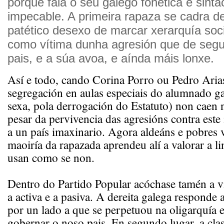
porque fala o seu galego fonética e sint
impecable. A primeira rapaza se cadra 
patético desexo de marcar xerarquía soci
como vítima dunha agresión que de segur
pais, e a súa avoa, e aínda máis lonxe.
Así e todo, cando Corina Porro ou Pedro Aria
segregación en aulas especiais do alumnado ga
sexa, pola derrogación do Estatuto) non caen 
pesar da pervivencia das agresións contra este 
a un país imaxinario. Agora aldeáns e pobres v
maoiría da rapazada aprendeu alí a valorar a li
usan como se non.
Dentro do Partido Popular acóchase tamén a v
a activa e a pasiva. A dereita galega responde a 
por un lado a que se perpetuou na oligarquía 
gobernar o noso pais. En segundo lugar, a clas