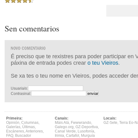
Sen comentarios
É preciso que te rexistres para poder participar en 
páxina de entrada podes crear
o teu Vieiros
.
Se xa tes o teu nome en Vieiros, podes acceder de
Usuaria/o:
Contrasinal:
Primeira:
Canais:
Locais:
Opinión
,
Columnas
,
Máis Alá
,
Fwwwrando
,
GZ-Sete
,
Terra Eo-N
Galerías
,
Últimas
,
Galego.org
,
GZ-Deportiva
,
Escáneres
,
Anteriores
,
Canal Verde
,
Lusofonía
,
FAQ
,
Buscador
Irimia
,
Cartafol
,
Murguía