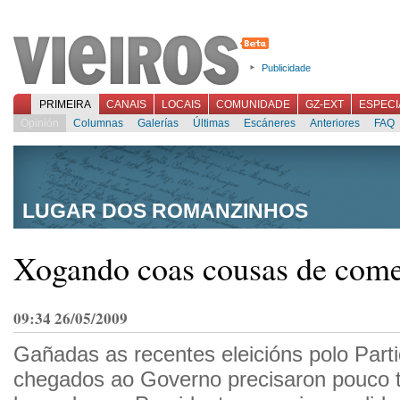
Publicidade
PRIMEIRA
CANAIS
LOCAIS
COMUNIDADE
GZ-EXT
ESPECI
Opinión
Columnas
Galerías
Últimas
Escáneres
Anteriores
FAQ
LUGAR DOS ROMANZINHOS
Xogando coas cousas de com
09:34 26/05/2009
Gañadas as recentes eleicións polo Part
chegados ao Governo precisaron pouco 