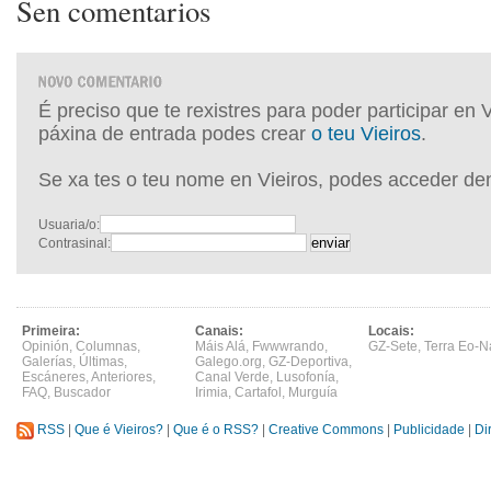
Sen comentarios
É preciso que te rexistres para poder participar en 
páxina de entrada podes crear
o teu Vieiros
.
Se xa tes o teu nome en Vieiros, podes acceder de
Usuaria/o:
Contrasinal:
Primeira:
Canais:
Locais:
Opinión
,
Columnas
,
Máis Alá
,
Fwwwrando
,
GZ-Sete
,
Terra Eo-N
Galerías
,
Últimas
,
Galego.org
,
GZ-Deportiva
,
Escáneres
,
Anteriores
,
Canal Verde
,
Lusofonía
,
FAQ
,
Buscador
Irimia
,
Cartafol
,
Murguía
RSS
|
Que é Vieiros?
|
Que é o RSS?
|
Creative Commons
|
Publicidade
|
Di