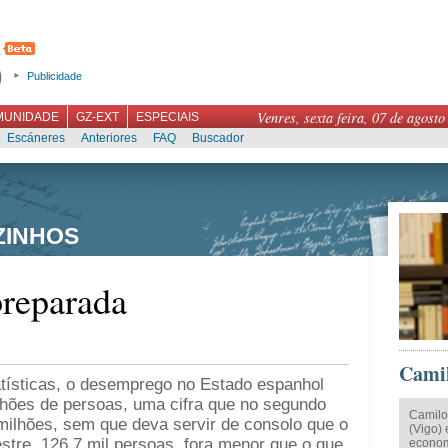
Publicidade
Venres, sexta feira, 07 de agosto
MUNIDADE
GZ-EXT
ESPECIAIS
Escáneres
Anteriores
FAQ
Buscador
ZINHOS
preparada
Camil
tísticas, o desemprego no Estado espanhol
lhões de persoas, uma cifra que no segundo
Camilo
milhões, sem que deva servir de consolo que o
(Vigo) 
estre, 126,7 mil persoas, fora menor que o que
econom