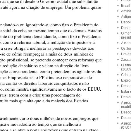
Depoi
as que se di desde o Governo estatal que substituirão
Brasil
m até agora na criação de emprego. Um problema quase
Amina
A dig
Depois
enciando-o ou ignorando-o, como fixo o Presidente do
Desor
se sairá da crise ao mesmo tempo que os demais Estados
O mom
ente do problema demandando, como fixo o Presidente
presid
s como a reforma laboral, a redução de impostos e a
A cid
a crise obriga a melhorar as prestações devidas aos
Os Jo
o-se de cómo reempregar a máis de dous milhões de
Um es
ção profissional, se pretenda começar com reformas que
Zasca
a redução de salários e vaiam na direção do livre
O siti
(16/0
ação correspondente, como pretendem os agitadores da
Crise
es Empresariales, o PP e incluso responsáveis do
Expro
a contra os direitos laborais conquistados e não
Desde 
do, como mostra significativamene o facto de os EEUU,
Estar 
orais, terem com a crise uma porcentagem de
Desle
ito mais que alta que a da maioria dos Estados
A pro
madril
Desco
avelmente curto dous milhões de novos empregos que
De co
gica e inovadodra ao tempo que se melhora a
A pro
(07/0
ados e se abre a porta aos xovens que entram na idade