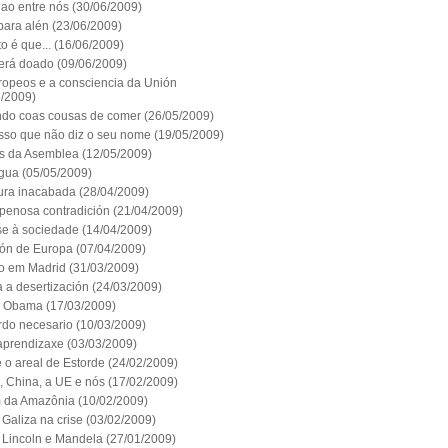
lao entre nós
(30/06/2009)
para alén
(23/06/2009)
o é que...
(16/06/2009)
erá doado
(09/06/2009)
ropeos e a consciencia da Unión
6/2009)
do coas cousas de comer
(26/05/2009)
sso que não diz o seu nome
(19/05/2009)
s da Asemblea
(12/05/2009)
ngua
(05/05/2009)
ura inacabada
(28/04/2009)
penosa contradición
(21/04/2009)
se à sociedade
(14/04/2009)
rón de Europa
(07/04/2009)
o em Madrid
(31/03/2009)
 a desertización
(24/03/2009)
e Obama
(17/03/2009)
rdo necesario
(10/03/2009)
aprendizaxe
(03/03/2009)
 o areal de Estorde
(24/02/2009)
 China, a UE e nós
(17/02/2009)
 da Amazônia
(10/02/2009)
Galiza na crise
(03/02/2009)
Lincoln e Mandela
(27/01/2009)