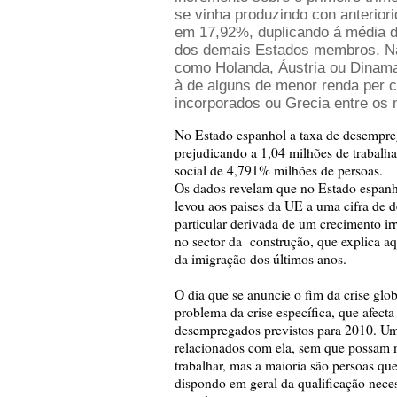
se vinha produzindo con anterior
em 17,92%, duplicando á média 
dos demais Estados membros. N
como Holanda, Áustria ou Dinam
à de alguns de menor renda per 
incorporados ou Grecia entre os
No Estado espanhol a taxa de desempreg
prejudicando a 1,04 milhões de trabalh
social de 4,791% milhões de persoas.
Os dados revelam que no Estado espanho
levou aos paises da UE a uma cifra de
particular derivada de um crecimento i
no sector da construção, que explica a
da imigração dos últimos anos.
O dia que se anuncie o fim da crise glob
problema da crise específica, que afec
desempregados previstos para 2010. Uma
relacionados com ela, sem que possam n
trabalhar, mas a maioria são persoas q
dispondo em geral da qualificação neces