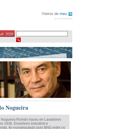
Vieiros de
meu
(ou rexistrate)
 de 2026
o Nogueira
 Nogueira Román naceu en Lavadores
en 1936. Enxeñeiro industrial e
ista, foi eurodeputado polo BNG entre os