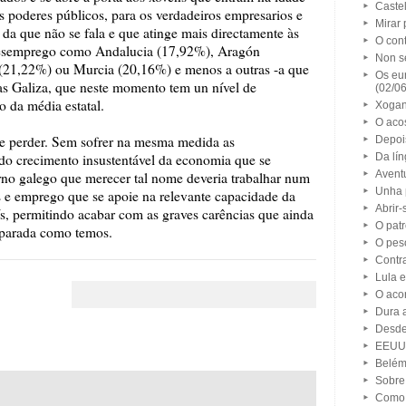
Caste
 os poderes públicos, para os verdadeiros empresarios e
Mirar 
 da que não se fala e que atinge mais directamente às
O cont
semprego como Andalucia (17,92%), Aragón
Non s
 (21,22%) ou Murcia (20,16%) e menos a outras -a que
Os eu
as Galiza, que neste momento tem un nível de
(02/0
 da média estatal.
Xogan
O aco
de perder. Sem sofrer na mesma medida as
Depoi
 do crecimento insustentável da economia que se
Da lí
Avent
no galego que merecer tal nome deveria trabalhar num
Unha 
 e emprego que se apoie na relevante capacidade da
Abrir-
aís, permitindo acabar com as graves carências que ainda
O pat
reparada como temos.
O pes
Contra
Lula 
O aco
Dura 
Desde
EEUU,
Belém
Sobre 
Como 