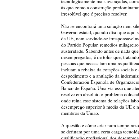
tecnologicamente mais avançadas, como 
às que como a construção predominara
irresolúvel que é precisso resolver.
Não se encontrará uma solução nem sil
Governo estatal, quando dixo que aqui 
da UE, nem servindo-se irresponsavelm
do Partido Popular, remedios milagreiro
austeridade. Sabendo antes de nada que 
desempregados, é de tolos que, tratand
pessoas que necessitam uma requalifica
incluam a rebaixa da cotações sociais e 
despedimento e a anulação da indemniz
Confederación Española de Organizacion
Banco de España. Uma via essa que atent
resolve em absoluto o problema coloca
onde reina esse sistema de relações lab
desemprego superior à media da UE e mu
membros da União.
A questão e cómo criar num tempo razo
se definam por uma certa carga tecnoló
qualificação profissional dos desempreg