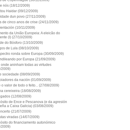
s de Copenhague
(30/12/2009)
 e nós
(18/12/2009)
tou Haidar
(09/12/2009)
nidade dun povo
(27/11/2009)
 de cinco anos de crise
(24/11/2009)
ientación
(10/11/2009)
ento da União Europeia: A eleicão do
ente (I)
(27/10/2009)
ade do Bósforo
(13/10/2009)
gos de Lula
(08/10/2009)
pectro ronda sobre Europa
(30/09/2009)
ndileando por Europa
(21/09/2009)
o onde aninham todas as virtudes
9/2009)
 e sociedade
(08/09/2009)
piadores da nación
(01/09/2009)
o valor de todo o feito...
(27/08/2009)
na cereixeira
(18/08/2009)
igados
(12/08/2009)
pósito de Ence e Pescanova (e da agresión
eña a Caixa Galicia)
(03/08/2009)
ncerto
(21/07/2009)
stas viradas
(14/07/2009)
pósito do financiamento autonómico
7/2009)