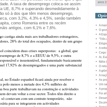
anos 1
idade. A taxa de desemprego coloca-se assim
da UE, 8,7% e superando desmedidamente à
ão só à dos que têm menos desemprego,
arca, com 3,2%, 4.3% e 4,5%, senão também
capita, como Romenia entre os recém
A man
 máis antigos, com 6,1% e 7,6%.
O gov
A Esp
o castiga ainda mais aos trabalhadores estrangeiros,
"Três 
adores, 28% do total dos ocupados, dentro de um grupo
Elógi
A refo
l coincidem duas crises superpostas: a global, que
Cego 
 desemprego de 8,7% e a EEUU de 9,5%, e outra
Ai, Eu
rresponsável e insustentável, fundamentado basicamente
Itália
(
quel 17,92% de desempregados e uma parte substancial
O ret
A glór
A naç
al, no Estado espanhol ficará ainda por resolver o
As pro
ta a polo menos a metade dos 4,5% milhões de
Um sa
 boa parte trabalhavam na construção e actividades
A prop
em devam voltar a esse sector. Todos têm direito a
Foi al
ue só contavam com um contrato temporário, não
Desa
sária para se integrarem em actividades
Da pr