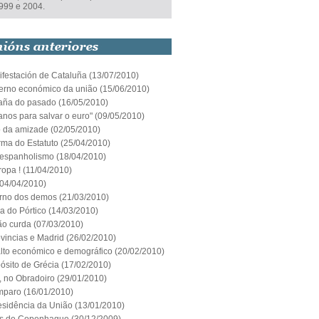
999 e 2004.
ifestación de Cataluña
(13/07/2010)
erno económico da união
(15/06/2010)
aña do pasado
(16/05/2010)
anos para salvar o euro"
(09/05/2010)
o da amizade
(02/05/2010)
rma do Estatuto
(25/04/2010)
espanholismo
(18/04/2010)
ropa !
(11/04/2010)
04/04/2010)
orno dos demos
(21/03/2010)
ia do Pórtico
(14/03/2010)
ão curda
(07/03/2010)
vincias e Madrid
(26/02/2010)
lto económico e demográfico
(20/02/2010)
ósito de Grécia
(17/02/2010)
í, no Obradoiro
(29/01/2010)
mparo
(16/01/2010)
esidência da União
(13/01/2010)